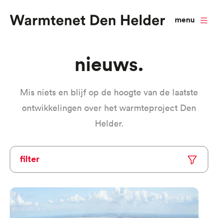
menu
Overslaan
Nieuws
en
naar
Mis niets en blijf op de hoogte van de laatste
de
ontwikkelingen over het warmteproject Den
inhoud
Helder.
gaan
Filter