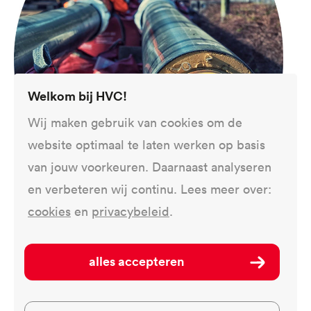
Welkom bij HVC!
Wij maken gebruik van cookies om de
website optimaal te laten werken op basis
4 DECEMBER 2023
van jouw voorkeuren. Daarnaast analyseren
Subsidie voor warmtenetten Den Helder en
en verbeteren wij continu. Lees meer over:
Monster
cookies
en
privacybeleid
.
Een belangrijke mijlpaal in de ontwikkeling van
2 warmtenetten: Voor zowel Den Helder als
alles accepteren
voor Monster heeft HVC de WIS-subsidie
toegekend gekregen