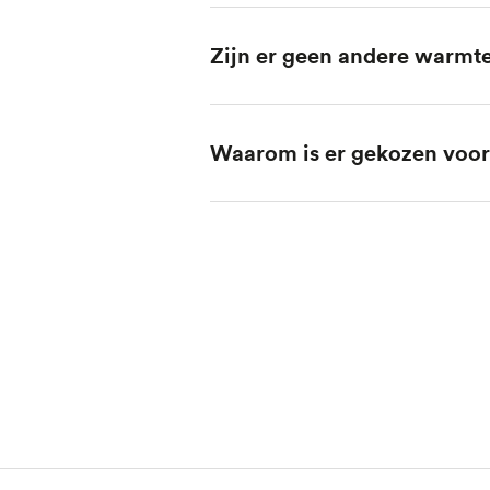
antwoord
Zijn er geen andere warm
Selecteer
voor
antwoord
Waarom is er gekozen voo
Selecteer
voor
antwoord