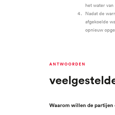
het water van
Nadat de warm
afgekoelde wa
opnieuw opgew
ANTWOORDEN
Veelgesteld
Waarom willen de partij
Selecteer
voor