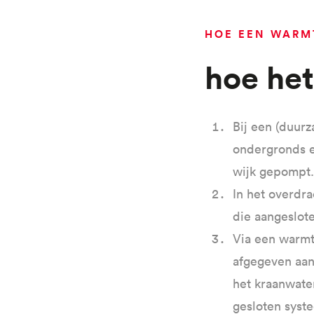
HOE EEN WARM
Hoe he
Bij een (duur
ondergronds e
wijk gepompt.
In het overdra
die aangeslot
Via een warmt
afgegeven aan
het kraanwater
gesloten syst