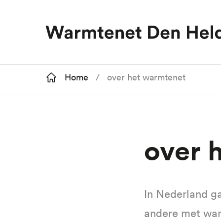
Kruimelpad
Home
over het warmtenet
Overslaan
en
over
naar
de
inhoud
gaan
In Nederland g
andere met war