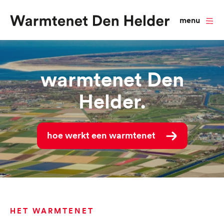
menu
Warmtenet Den
Helder
Hoe werkt een warmtenet
Overslaan
en
HET WARMTENET
naar