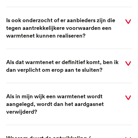
voor
antwoord
Is ook onderzocht of er aanbieders zijn die
Selecteer
tegen aantrekkelijkere voorwaarden een
voor
warmtenet kunnen realiseren?
antwoord
Als dat warmtenet er definitief komt, ben ik
Selecteer
dan verplicht om erop aan te sluiten?
voor
antwoord
Als in mijn wijk een warmtenet wordt
Selecteer
aangelegd, wordt dan het aardgasnet
voor
verwijderd?
antwoord
Waarom duurt de ontwikkeling /