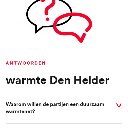
ANTWOORDEN
Warmte Den Helder
Waarom willen de partijen een duurzaam
Selecteer
warmtenet?
voor
antwoord