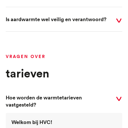
voor
antwoord
Is aardwarmte wel veilig en verantwoord?
Selecteer
voor
antwoord
VRAGEN OVER
tarieven
Hoe worden de warmtetarieven
Selecteer
vastgesteld?
voor
antwoord
Welkom bij HVC!