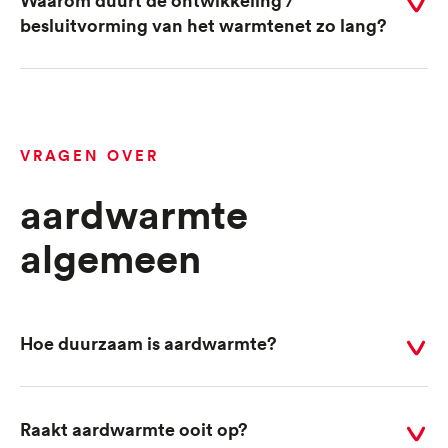
Selecteer
besluitvorming van het warmtenet zo lang?
voor
antwoord
VRAGEN OVER
aardwarmte
algemeen
Hoe duurzaam is aardwarmte?
Selecteer
voor
antwoord
Raakt aardwarmte ooit op?
Selecteer