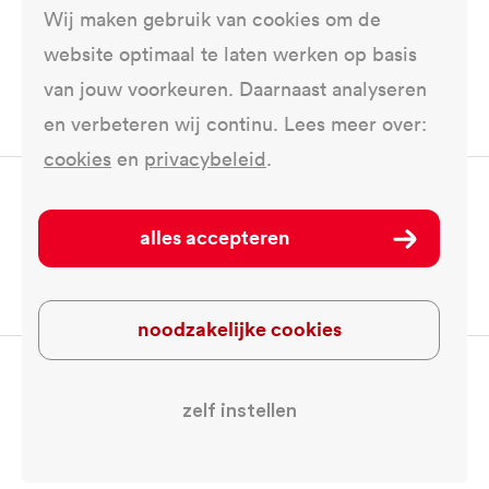
Hoe lang blijft er nog een koppeling tussen
Selecteer
Wij maken gebruik van cookies om de
de gas- en de warmtetarieven?
voor
website optimaal te laten werken op basis
antwoord
van jouw voorkeuren. Daarnaast analyseren
en verbeteren wij continu. Lees meer over:
cookies
en
privacybeleid
.
Deel dit op ...
alles accepteren
noodzakelijke cookies
© Warmtenet Den Helder 2026
zelf instellen
Voorwaarden en disclaimer