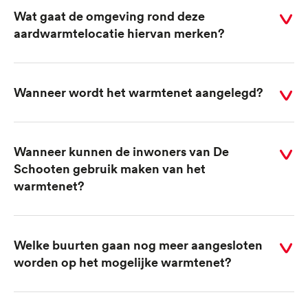
Wat gaat de omgeving rond deze
Selecteer
aardwarmtelocatie hiervan merken?
voor
antwoord
Wanneer wordt het warmtenet aangelegd?
Selecteer
voor
antwoord
Wanneer kunnen de inwoners van De
Selecteer
Schooten gebruik maken van het
voor
warmtenet?
antwoord
Welke buurten gaan nog meer aangesloten
Selecteer
worden op het mogelijke warmtenet?
voor
antwoord