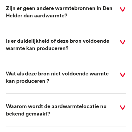
Zijn er geen andere warmtebronnen in Den
Selecteer
Helder dan aardwarmte?
voor
antwoord
Is er duidelijkheid of deze bron voldoende
Selecteer
warmte kan produceren?
voor
antwoord
Wat als deze bron niet voldoende warmte
Selecteer
kan produceren ?
voor
antwoord
Waarom wordt de aardwarmtelocatie nu
Selecteer
bekend gemaakt?
voor
antwoord