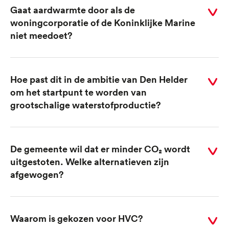
Gaat aardwarmte door als de
Selecteer
woningcorporatie of de Koninklijke Marine
voor
niet meedoet?
antwoord
Hoe past dit in de ambitie van Den Helder
Selecteer
om het startpunt te worden van
voor
grootschalige waterstofproductie?
antwoord
De gemeente wil dat er minder CO₂ wordt
Selecteer
uitgestoten. Welke alternatieven zijn
voor
afgewogen?
antwoord
Waarom is gekozen voor HVC?
Selecteer