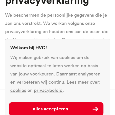
privacyverklaring
We beschermen de persoonlijke gegevens die je
aan ons verstrekt. We werken volgens onze
privacyverklaring en houden ons aan de eisen die
de
Algemene Verordening Gegevensbescherming
Welkom bij HVC!
(AVG)
stelt.
Wij maken gebruik van cookies om de
privacyverklaring warmtenet Den
website optimaal te laten werken op basis
Helder
van jouw voorkeuren. Daarnaast analyseren
en verbeteren wij continu. Lees meer over:
cookies
en
privacybeleid
.
Deel dit op ...
alles accepteren